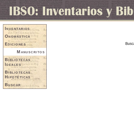
Inventarios
Onomástica
Ediciones
Busc
Manuscritos
Bibliotecas
Ideales
Bibliotecas
Hipotéticas
Buscar