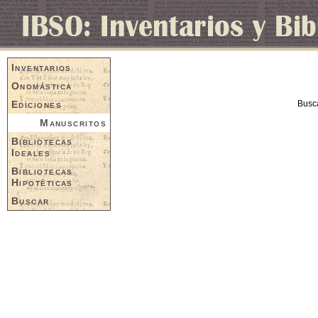
Inventarios
Onomástica
Ediciones
Busc
Manuscritos
Bibliotecas
Ideales
Bibliotecas
Hipotéticas
Buscar