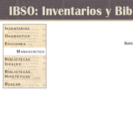
Inventarios
Onomástica
Ediciones
Busc
Manuscritos
Bibliotecas
Ideales
Bibliotecas
Hipotéticas
Buscar