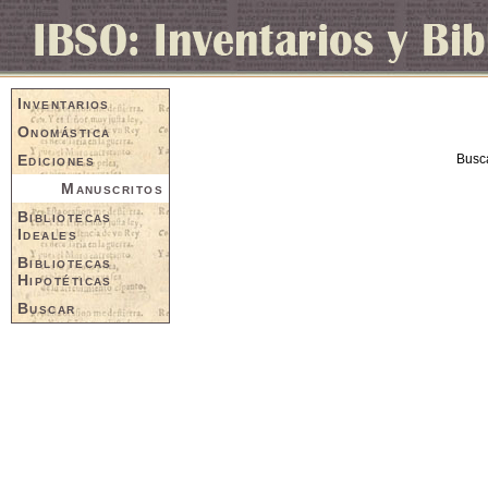
Inventarios
Onomástica
Ediciones
Busc
Manuscritos
Bibliotecas
Ideales
Bibliotecas
Hipotéticas
Buscar