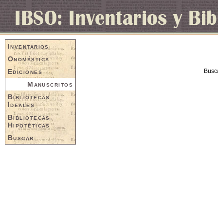
Inventarios
Onomástica
Ediciones
Busc
Manuscritos
Bibliotecas
Ideales
Bibliotecas
Hipotéticas
Buscar