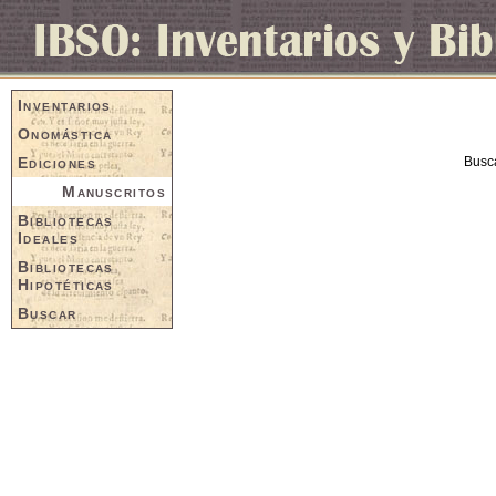
Inventarios
Onomástica
Ediciones
Busc
Manuscritos
Bibliotecas
Ideales
Bibliotecas
Hipotéticas
Buscar