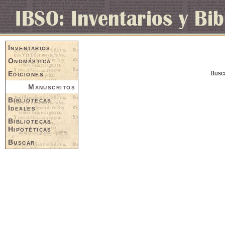
Inventarios
Onomástica
Ediciones
Busc
Manuscritos
Bibliotecas
Ideales
Bibliotecas
Hipotéticas
Buscar