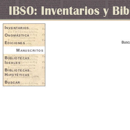
Inventarios
Onomástica
Ediciones
Busc
Manuscritos
Bibliotecas
Ideales
Bibliotecas
Hipotéticas
Buscar