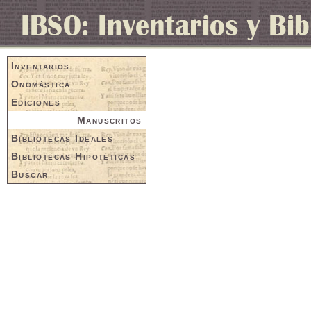
Inventarios
Onomástica
Ediciones
Manuscritos
Bibliotecas Ideales
Bibliotecas Hipotéticas
Buscar