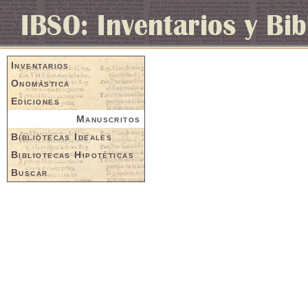
Inventarios
Onomástica
Ediciones
Manuscritos
Bibliotecas Ideales
Bibliotecas Hipotéticas
Buscar