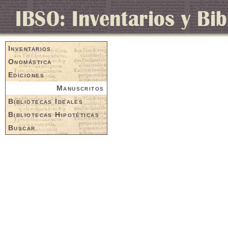
Inventarios
Onomástica
Ediciones
Manuscritos
Bibliotecas Ideales
Bibliotecas Hipotéticas
Buscar