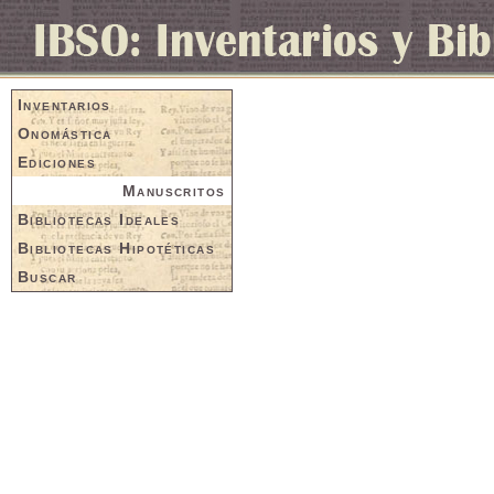
Inventarios
Onomástica
Ediciones
Manuscritos
Bibliotecas Ideales
Bibliotecas Hipotéticas
Buscar