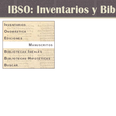
Inventarios
Onomástica
Ediciones
Manuscritos
Bibliotecas Ideales
Bibliotecas Hipotéticas
Buscar