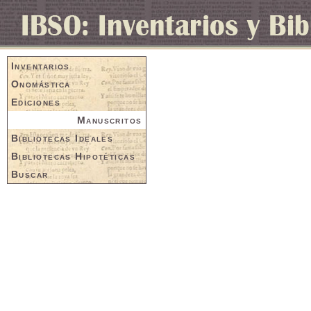
Inventarios
Onomástica
Ediciones
Manuscritos
Bibliotecas Ideales
Bibliotecas Hipotéticas
Buscar