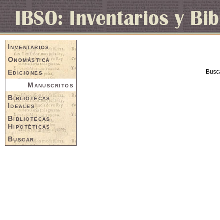
Inventarios
Onomástica
Ediciones
Busc
Manuscritos
Bibliotecas
Ideales
Bibliotecas
Hipotéticas
Buscar