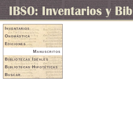
Inventarios
Onomástica
Ediciones
Manuscritos
Bibliotecas Ideales
Bibliotecas Hipotéticas
Buscar